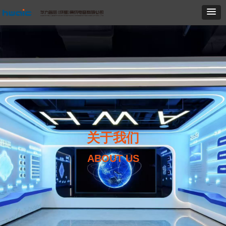
关于我们
ABOUT US