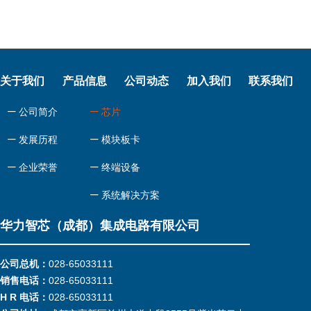
关于我们
产品信息
公司动态
加入我们
联系我们
ꄷ
公司简介
ꄷ
芯片
ꄷ
发展历程
ꄷ
模块板卡
ꄷ
企业荣誉
ꄷ
终端设备
ꄷ
系统解决方案
华力智芯（成都）集成电路有限公司
公司总机：
028-65033111
销售电话：
028-65033111
H R 电话：
028-65033111